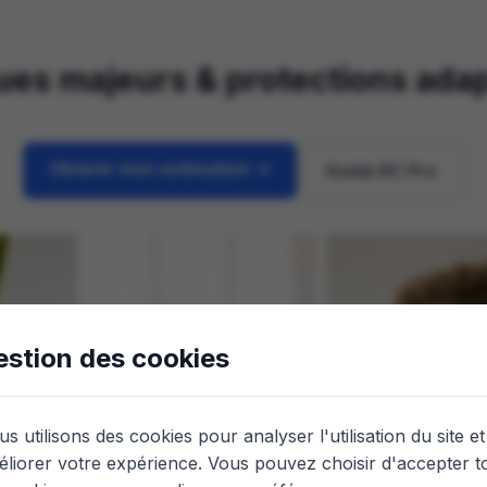
ues majeurs & protections ada
Obtenir mon estimation →
Guide RC Pro
estion des cookies
s utilisons des cookies pour analyser l'utilisation du site et
liorer votre expérience. Vous pouvez choisir d'accepter t