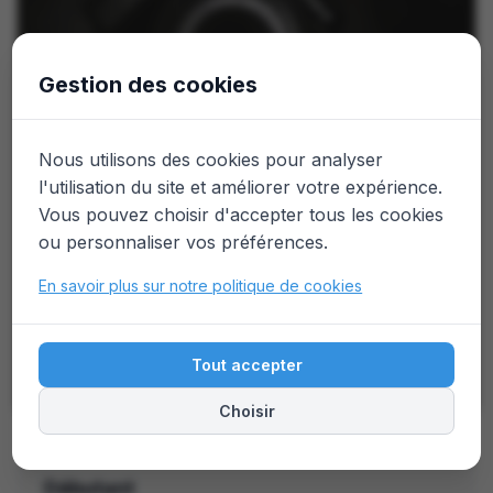
Gestion des cookies
Nous utilisons des cookies pour analyser
l'utilisation du site et améliorer votre expérience.
Vous pouvez choisir d'accepter tous les cookies
ou personnaliser vos préférences.
En savoir plus sur notre politique de cookies
Tout accepter
Choisir
Débutant