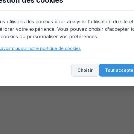
estion des cookies
s utilisons des cookies pour analyser l'utilisation du site et
liorer votre expérience. Vous pouvez choisir d'accepter t
 cookies ou personnaliser vos préférences.
savoir plus sur notre politique de cookies
Choisir
Tout accepte