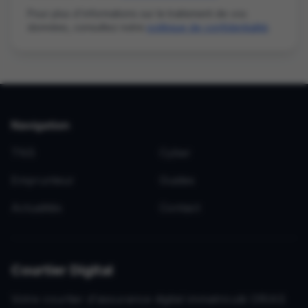
Pour plus d'informations sur le traitement de vos
données, consultez notre
politique de confidentialité
.
Navigation
TNS
Cyber
Emprunteur
Guides
Actualités
Contact
Courtier Digital
Votre courtier d'assurance digital immatriculé ORIAS