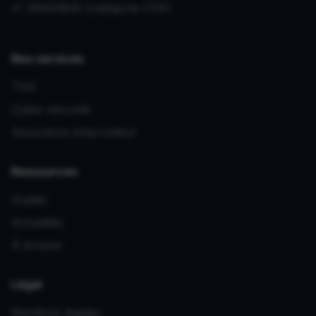
n° 26000830 (catégorie COA).
Nos services
TNS
Cyber-sécurité
Assurance emprunteur
Ressources
Guides
Actualités
À propos
Légal
Mentions légales