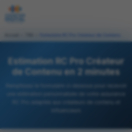
Accueil
›
TNS
›
Formulaire RC Pro Créateur de Contenu
Estimation RC Pro Créateur
de Contenu en 2 minutes
Remplissez le formulaire ci-dessous pour recevoir
une estimation personnalisée de votre assurance
RC Pro adaptée aux créateurs de contenu et
influenceurs