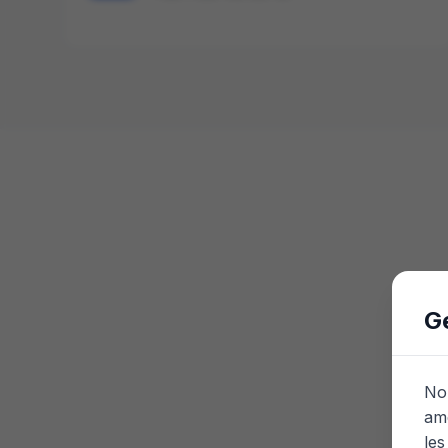
G
Nou
amé
les