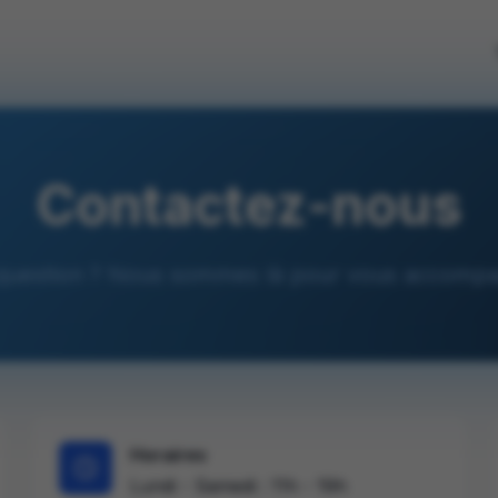
Contactez-nous
question ? Nous sommes là pour vous accompa
Horaires
Lundi - Samedi : 11h - 19h