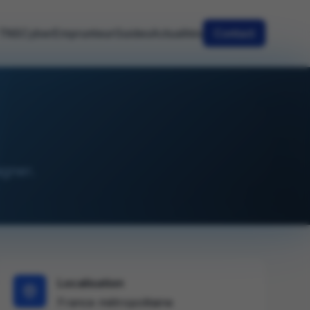
TNS
Cyber
Emprunteur
Guides
Actualités
Contact
gner.
Localisation
France métropolitaine