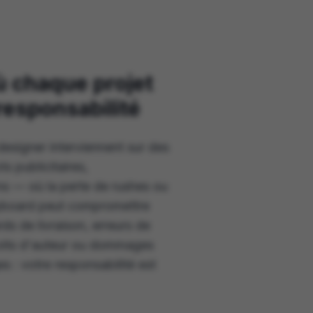
ù chaque projet
responsabilité
designer interviennent sur des
s publicitaires,
s — où la perte de rushes ou
ryboard peut compromettre
ds de livraison, erreurs de
roits d'auteur ou dommages
s : votre responsabilité est