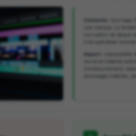
Contexte :
tournage d'
une marque. Le lendem
corruption de disque 
irrécupérables (scènes 
Impact :
impossibilité d
moral et matériel esti
(remboursement, séan
dommages-intérêts, pert