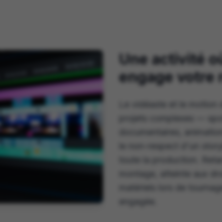
Une activité o
engage votre 
Le vidéaste et le motion 
projets complexes — spot
documentaires, animation
le non-respect d'un sto
toute la production. Retar
montage, atteinte aux d
matériels lors de tournage
engagée.