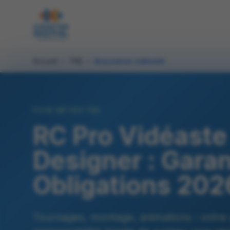
Accueil
›
TNS
›
Assurance vidéaste
FICHE MÉTIER TNS
RC Pro Vidéaste
Designer : Garant
Obligations 202
Tournages, montage, animations : votre 