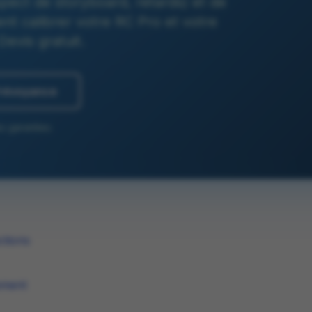
pect de storyboard, retards) et de
 calibrer votre RC Pro et votre
evis gratuit.
Prévoyance
s garanties.
ctions
ement