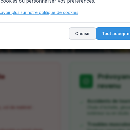
 cookies ou personnaliser vos préférences.
savoir plus sur notre politique de cookies
Choisir
Tout accepte
le
Prévoyan
revenu
Accidents de tour
✓
, vol de matériel :
Chute d'échelle, glis
extérieur ou en studio
Troubles musculos
✓