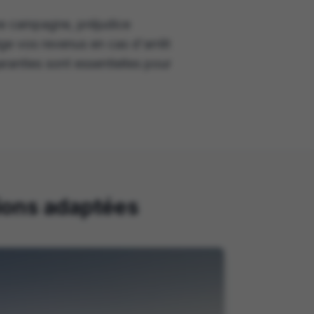
ne campagne, préjudice
e vos revenus en cas d'arrêt
ranties sont essentielles pour
tions adaptées