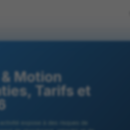
 & Motion
ies, Tarifs et
6
activité expose à des risques de