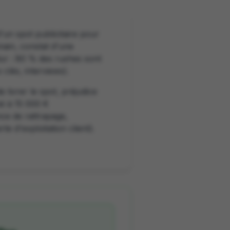
un spot publicitaire pour
ain, constat d'une
dur : 80 % des rushes sont
clés, interviews).
e livrer le spot, préjudice
mé à 15 000 €
ce de rattrapage,
e d'exploitation client).