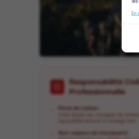
les
En 
Responsabilité Civi
Professionnelle
Perte de rushes :
✓
Crash disque dur, corruption de fichiers
impossibilité de livrer le montage final.
Non-respect de storyboard :
✓