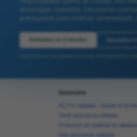
responsabilité (perte de rushes, non-res
dommages matériels. Découvrez comment
prévoyance pour exercer sereinement. D
Estimation en 2 minutes
Simulation 
Sous réserve d'acceptation assureur et d'équivalence de
Sommaire
RC Pro vidéaste : risques et prote
Tarifs assurance vidéaste
Protection du matériel en déplac
FAQ assurance vidéaste