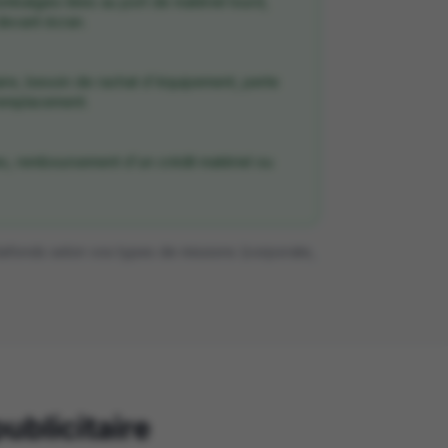
ombalgies liées au port de matériel lourd,
devant écran.
aire, besoin de rachat d'équipement, perte
emplacement.
s, remboursement d'un crédit matériel ou
plafonds selon vos types de missions (corporate,
ublicitaire