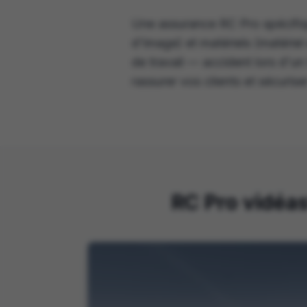
Une assurance RC Pro spécifiq
d'image) et matériels (matéri
de travail — accident lors d'un
rassurer vos clients et sécuriser
RC Pro vidéas