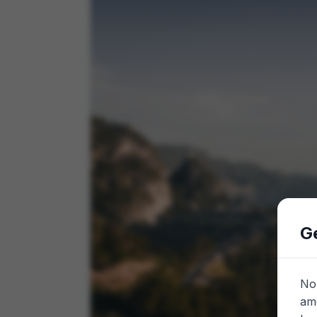
G
Nou
amé