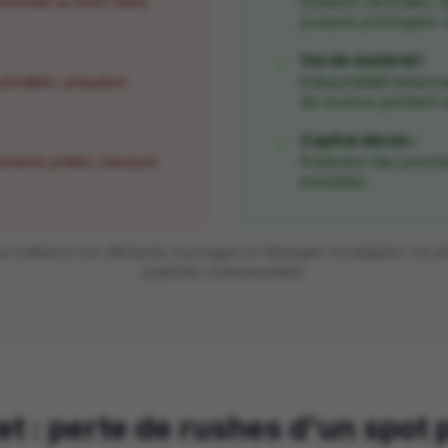
formité au brief client,
Douleurs cervicales, l
postures prolongées 
Vol de matériel :
✓
énalités, préjudice
Indisponibilité tempor
de revenus pendant r
Capital décès :
✓
ements prêtés, blessure
Protection des proche
immobilier.
sous-traitance non déclarée, tournages à l'étranger) et adaptez vos 
publicité, événementiel).
t : perte de rushes d'un spot p