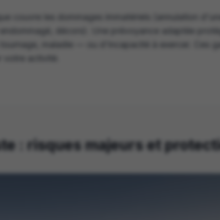
ue couvre les dommages immatériels (annulation d'u
el endommagé, décors). Une prévoyance adaptée protèg
 tournage, maladie — ou d'incapacité à exercer. Ces ga
 votre activité.
te : risques majeurs et protec