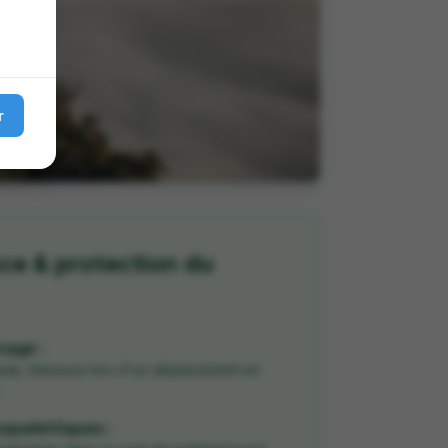
r
ce & protection du
nage :
sade, blessure lors d'un déplacement en
.
quelettiques :