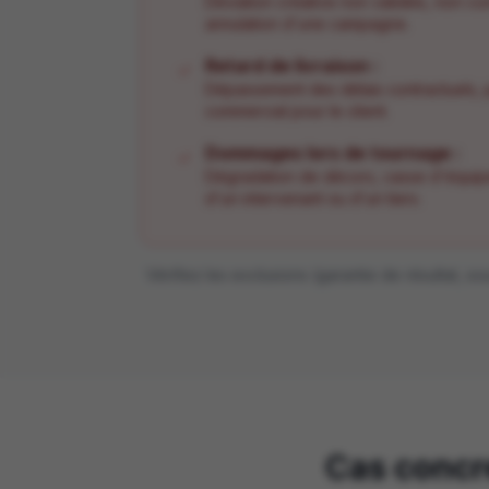
Déviation créative non validée, non-con
annulation d'une campagne.
Retard de livraison :
✓
Dépassement des délais contractuels, p
commercial pour le client.
Dommages lors de tournage :
✓
Dégradation de décors, casse d'équip
d'un intervenant ou d'un tiers.
Vérifiez les exclusions (garantie de résultat, 
Cas concre