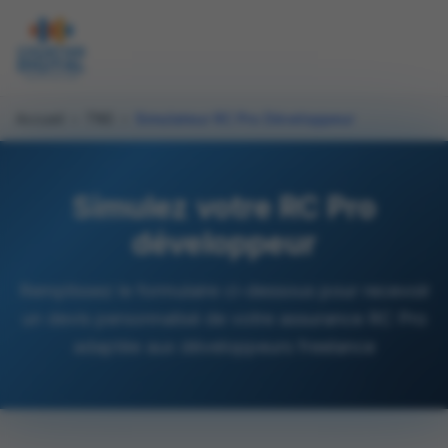
Accueil
›
TNS
›
Simulateur RC Pro Développeur
Simulez votre RC Pro
développeur
Remplissez le formulaire ci-dessous pour recevoir
un devis personnalisé de votre assurance RC Pro
adaptée aux développeurs freelance