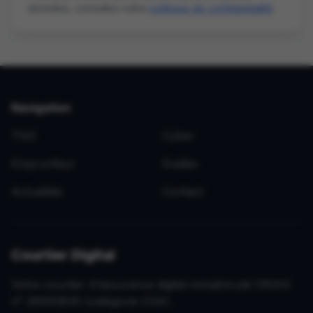
données, consultez notre
politique de confidentialité
.
Navigation
TNS
Cyber
Emprunteur
Guides
Actualités
Contact
Courtier Digital
Votre courtier d'assurance digital immatriculé ORIAS
n° 26000830 (catégorie COA).