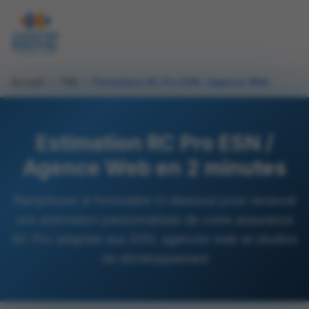
Accueil
›
TNS
›
Formulaire RC Pro ESN / Agence Web
Estimation RC Pro ESN /
Agence Web en 2 minutes
Remplissez le formulaire ci-dessous pour recevoir
une estimation personnalisée de votre assurance
RC Pro adaptée aux ESN, agences web et studios
de développement