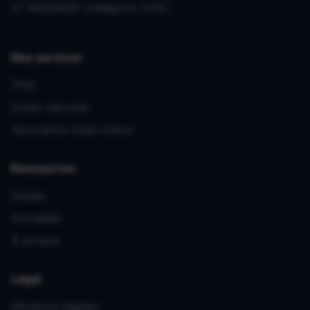
n° 26000830 (catégorie COA).
Nos services
TNS
Cyber-sécurité
Assurance emprunteur
Ressources
Guides
Actualités
À propos
Légal
Mentions légales