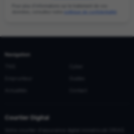
Pour plus d'informations sur le traitement de vos
données, consultez notre
politique de confidentialité
.
Navigation
TNS
Cyber
Emprunteur
Guides
Actualités
Contact
Courtier Digital
Votre courtier d'assurance digital immatriculé ORIAS