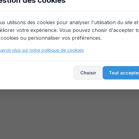
estion des cookies
s utilisons des cookies pour analyser l'utilisation du site et
liorer votre expérience. Vous pouvez choisir d'accepter t
 cookies ou personnaliser vos préférences.
savoir plus sur notre politique de cookies
Choisir
Tout accepte