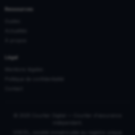
Ressources
Guides
Actualités
À propos
Légal
Mentions légales
Politique de confidentialité
Contact
© 2025 Courtier Digital — Courtier d'assurance
indépendant.
VIXCEL, société immatriculée au registre unique