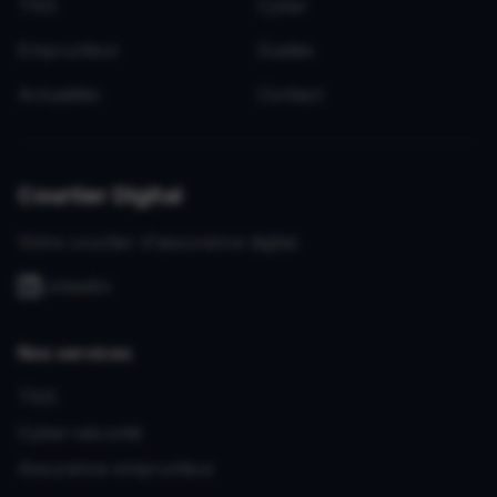
TNS
Cyber
Emprunteur
Guides
Actualités
Contact
Courtier Digital
Votre courtier d'assurance digital.
LinkedIn
Nos services
TNS
Cyber-sécurité
Assurance emprunteur