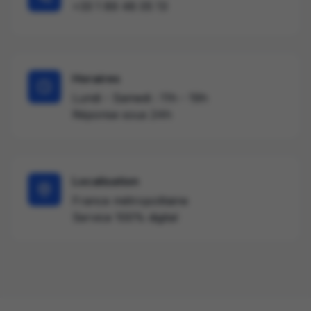
+33 1 89 48 05 13
Horaires
Lundi - Samedi : 11h - 19h
Réponse sous 24h
Localisation
France métropolitaine
Service 100% digital